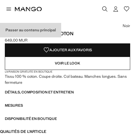
Choisissez une couleur
Noir
Passer au contenu principal
T-SHIRT COL BATEAU COTON
649,00 MUR
Prix actuel [649,00 MUR ]
AJOUTER AUX FAVORIS
VOIR LE LOOK
LIVRAISON GRATUITE EN BOUTIQUE
Tissu 100 % coton. Coupe droite. Col bateau. Manches longues. Sans
fermeture
DÉTAILS, COMPOSITION ET ENTRETIEN
MESURES
DISPONIBILITÉ EN BOUTIQUE
QUALITÉS DE L'ARTICLE