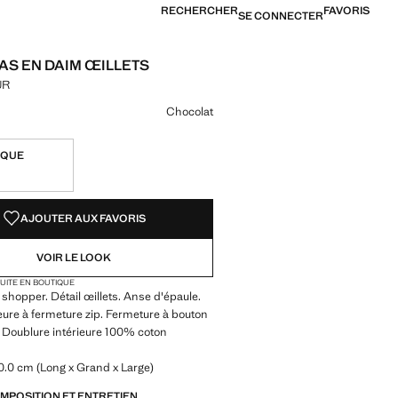
RECHERCHER
FAVORIS
SE CONNECTER
AS EN DAIM ŒILLETS
UR
[5 499,00 MUR ]
ne couleur
Chocolat
IQUE
TÉS !
LE. JE LE VEUX !
AJOUTER AUX FAVORIS
VOIR LE LOOK
TUITE EN BOUTIQUE
 shopper. Détail œillets. Anse d'épaule.
eure à fermeture zip. Fermeture à bouton
 Doublure intérieure 100% coton
0.0 cm (Long x Grand x Large)
OMPOSITION ET ENTRETIEN