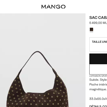
SAC CAB
5 499,00 M
Prix actuel 
Choisissez u
TAILLE UN
DERNIÈRES UNI
NON DISPONIB
LIVRAISON GRA
Suède. Style
Poche intéri
magnétique.
33.0x55.0x1
DÉTAILS, C