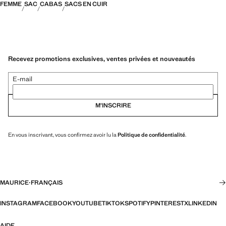
FEMME
SAC
CABAS
SACS EN CUIR
Recevez promotions exclusives, ventes privées et nouveautés
E-mail
M’INSCRIRE
En vous inscrivant, vous confirmez avoir lu la
Politique de confidentialité
.
MAURICE
·
FRANÇAIS
INSTAGRAM
FACEBOOK
YOUTUBE
TIKTOK
SPOTIFY
PINTEREST
X
LINKEDIN
AIDE