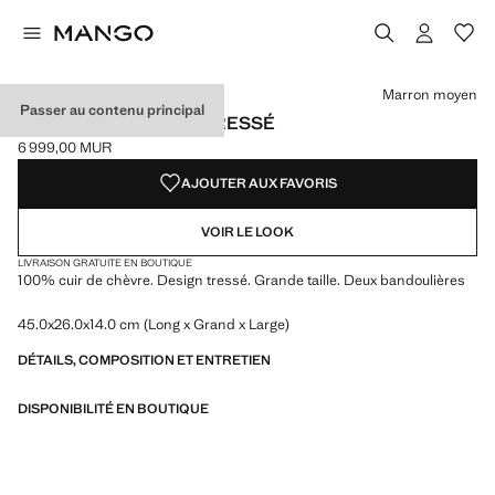
Choisissez une couleur
Marron moyen
Passer au contenu principal
SAC CABAS EN CUIR TRESSÉ
6 999,00 MUR
Prix actuel [6 999,00 MUR ]
AJOUTER AUX FAVORIS
VOIR LE LOOK
LIVRAISON GRATUITE EN BOUTIQUE
100% cuir de chèvre. Design tressé. Grande taille. Deux bandoulières
45.0x26.0x14.0 cm (Long x Grand x Large)
DÉTAILS, COMPOSITION ET ENTRETIEN
DISPONIBILITÉ EN BOUTIQUE