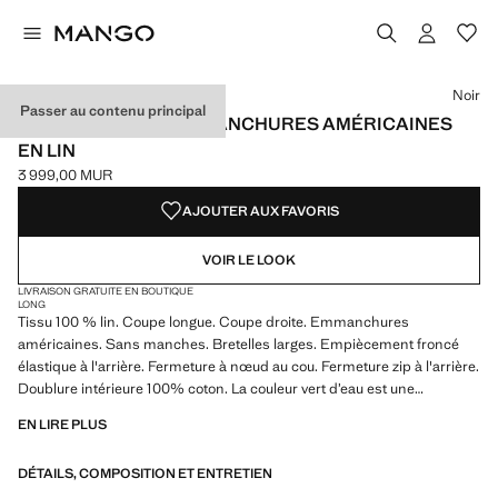
Choisissez une couleur
Couleur Noir sélectionnée
Couleur Vert pastel
Noir
Passer au contenu principal
COMBINAISON À EMMANCHURES AMÉRICAINES
EN LIN
3 999,00 MUR
Prix actuel [3 999,00 MUR ]
AJOUTER AUX FAVORIS
VOIR LE LOOK
LIVRAISON GRATUITE EN BOUTIQUE
LONG
Tissu 100 % lin. Coupe longue. Coupe droite. Emmanchures
américaines. Sans manches. Bretelles larges. Empiècement froncé
élastique à l'arrière. Fermeture à nœud au cou. Fermeture zip à l'arrière.
Doublure intérieure 100% coton. La couleur vert d’eau est une
exclusivité en ligne
EN LIRE PLUS
DÉTAILS, COMPOSITION ET ENTRETIEN