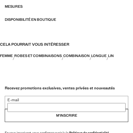
MESURES
DISPONIBILITÉ EN BOUTIQUE
CELA POURRAIT VOUS INTÉRESSER
FEMME
ROBES ET COMBINAISONS
COMBINAISON
LONGUE
LIN
Recevez promotions exclusives, ventes privées et nouveautés
E-mail
M’INSCRIRE
En vous inscrivant, vous confirmez avoir lu la
Politique de confidentialité
.