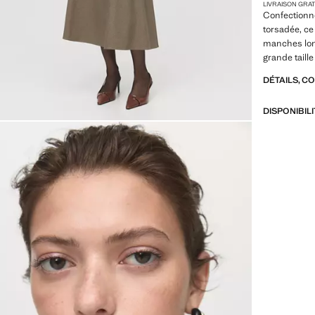
LIVRAISON GRA
Confectionné
torsadée, ce
manches lon
grande taille
DÉTAILS, C
DISPONIBIL