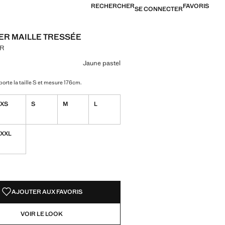
RECHERCHER
FAVORIS
SE CONNECTER
ER MAILLE TRESSÉE
UR
[1 999,00 MUR ]
ne couleur
ne pastel sélectionnée
r Bleu ciel
Jaune pastel
orte la taille S et mesure 176cm.
XS
S
M
L
XXL
TÉS !
LE. JE LE VEUX !
AJOUTER AUX FAVORIS
VOIR LE LOOK