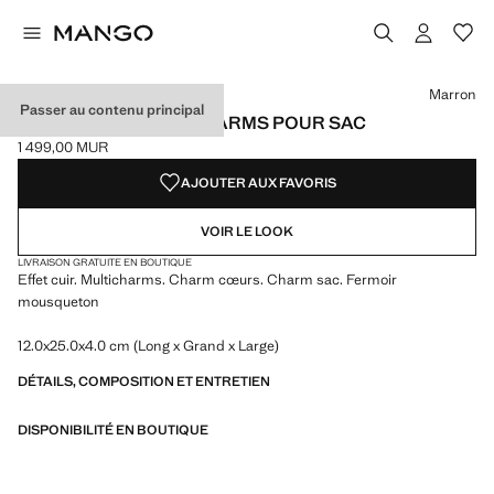
Choisissez une couleur
Couleur Marron sélectionnée
Marron
Passer au contenu principal
PORTE-CLÉS MULTICHARMS POUR SAC
1 499,00 MUR
Prix actuel [1 499,00 MUR ]
AJOUTER AUX FAVORIS
VOIR LE LOOK
LIVRAISON GRATUITE EN BOUTIQUE
Effet cuir. Multicharms. Charm cœurs. Charm sac. Fermoir
mousqueton
12.0x25.0x4.0 cm (Long x Grand x Large)
DÉTAILS, COMPOSITION ET ENTRETIEN
DISPONIBILITÉ EN BOUTIQUE