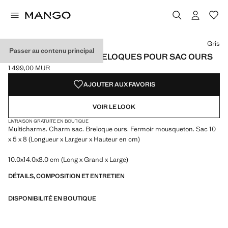
Choisissez une couleur
Couleur Gris sélectionnée
Gris
Passer au contenu principal
PORTE-CLÉS MULTI-BRELOQUES POUR SAC OURS
1 499,00 MUR
Prix actuel [1 499,00 MUR ]
AJOUTER AUX FAVORIS
VOIR LE LOOK
LIVRAISON GRATUITE EN BOUTIQUE
Multicharms. Charm sac. Breloque ours. Fermoir mousqueton. Sac 10
x 5 x 8 (Longueur x Largeur x Hauteur en cm)
10.0x14.0x8.0 cm (Long x Grand x Large)
DÉTAILS, COMPOSITION ET ENTRETIEN
DISPONIBILITÉ EN BOUTIQUE