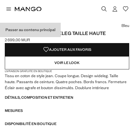
Choisissez une couleur
Couleur Bleu sélectionnée
Bleu
Passer au contenu principal
PANTALON DENIM WIDELEG TAILLE HAUTE
2 699,00 MUR
Prix actuel [2 699,00 MUR ]
AJOUTER AUX FAVORIS
VOIR LE LOOK
LIVRAISON GRATUITE EN BOUTIQUE
Tissu en coton de style jean. Coupe longue. Design wideleg. Taille
haute. Passants de ceinture. Quatre poches. Bords francs. Fermeture
Éclair avec agrafe et bouton dissimulés. Doublure intérieure
DÉTAILS, COMPOSITION ET ENTRETIEN
MESURES
DISPONIBILITÉ EN BOUTIQUE