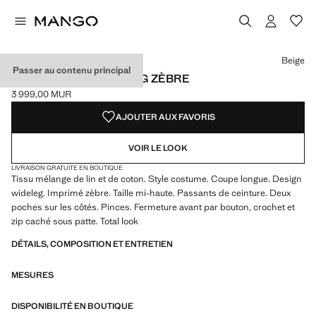
Choisissez une couleur
Couleur Beige sélectionnée
Beige
Passer au contenu principal
PANTALON LIN WIDELEG ZÈBRE
3 999,00 MUR
Prix actuel [3 999,00 MUR ]
AJOUTER AUX FAVORIS
VOIR LE LOOK
LIVRAISON GRATUITE EN BOUTIQUE
Tissu mélange de lin et de coton. Style costume. Coupe longue. Design
wideleg. Imprimé zèbre. Taille mi-haute. Passants de ceinture. Deux
poches sur les côtés. Pinces. Fermeture avant par bouton, crochet et
zip caché sous patte. Total look
DÉTAILS, COMPOSITION ET ENTRETIEN
MESURES
DISPONIBILITÉ EN BOUTIQUE