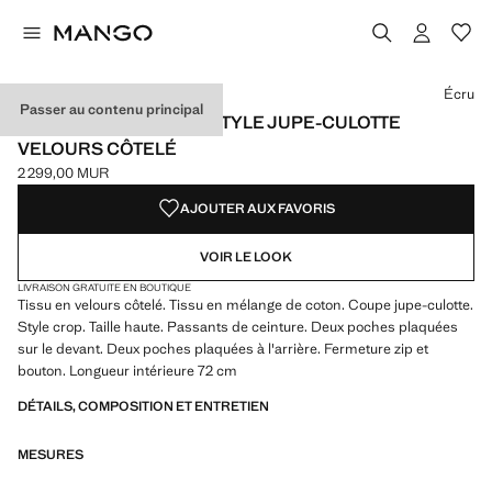
Choisissez une couleur
Écru
Passer au contenu principal
PANTALON CATHERIN STYLE JUPE-CULOTTE
VELOURS CÔTELÉ
2 299,00 MUR
Prix actuel [2 299,00 MUR ]
AJOUTER AUX FAVORIS
VOIR LE LOOK
LIVRAISON GRATUITE EN BOUTIQUE
Tissu en velours côtelé. Tissu en mélange de coton. Coupe jupe-culotte.
Style crop. Taille haute. Passants de ceinture. Deux poches plaquées
sur le devant. Deux poches plaquées à l'arrière. Fermeture zip et
bouton. Longueur intérieure 72 cm
DÉTAILS, COMPOSITION ET ENTRETIEN
MESURES