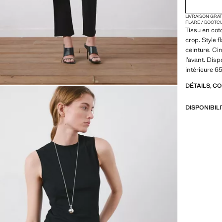
LIVRAISON GRA
FLARE / BOOTC
Tissu en coto
crop. Style f
ceinture. Ci
l’avant. Dis
intérieure 6
DÉTAILS, C
DISPONIBIL