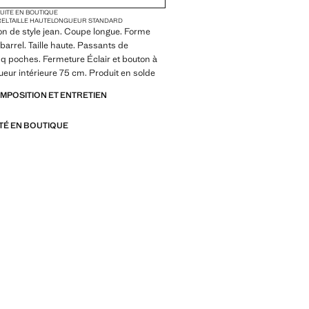
TUITE EN BOUTIQUE
REL
TAILLE HAUTE
LONGUEUR STANDARD
on de style jean. Coupe longue. Forme
 barrel. Taille haute. Passants de
nq poches. Fermeture Éclair et bouton à
gueur intérieure 75 cm. Produit en solde
OMPOSITION ET ENTRETIEN
ITÉ EN BOUTIQUE