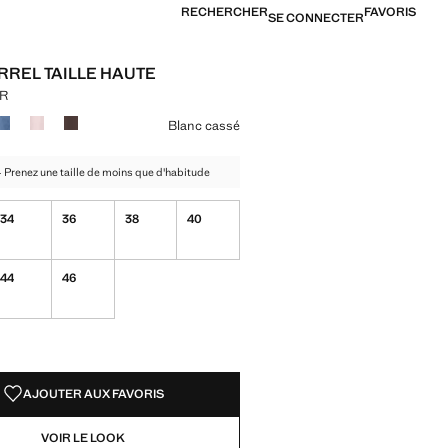
RECHERCHER
FAVORIS
SE CONNECTER
RREL TAILLE HAUTE
UR
[1 999,00 MUR ]
ne couleur
Blanc cassé
 - Prenez une taille de moins que d'habitude
34
36
38
40
44
46
TÉS !
LE. JE LE VEUX !
AJOUTER AUX FAVORIS
VOIR LE LOOK