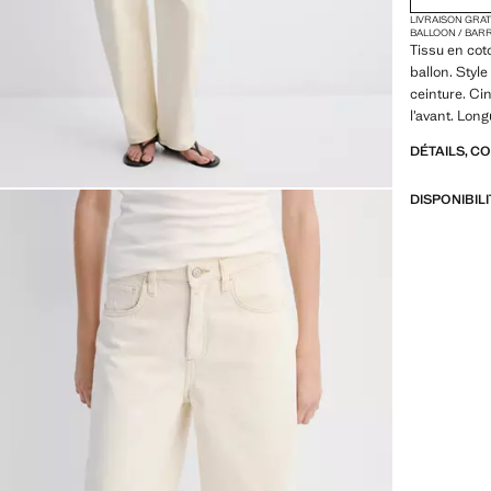
LIVRAISON GRA
BALLOON / BAR
Tissu en cot
ballon. Style
ceinture. Ci
l’avant. Lon
DÉTAILS, C
DISPONIBIL