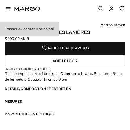
Choisissez une couleur
Couleur Marron moyen sélectionnée
Marron moyen
Passer au contenu principal
SANDALES COMPENSÉES LANIÈRES
3 299,00 MUR
Prix actuel [3 299,00 MUR ]
AJOUTER AUX FAVORIS
VOIR LE LOOK
LIVRAISON GRATUITE EN BOUTIQUE
Talon compensé. Motif bretelles. Ouverture à l'avant. Bout rond. Bride
de fermeture à boucle. Talon de 9 cm
DÉTAILS, COMPOSITION ET ENTRETIEN
MESURES
DISPONIBILITÉ EN BOUTIQUE