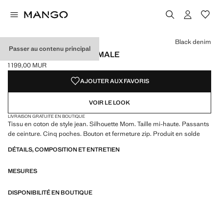
Choisissez une couleur
Couleur Blanc
Couleur Gris denim
Couleur Black denim sélectionnée
Black denim
Passer au contenu principal
JEAN SLIM TAILLE NORMALE
1 199,00 MUR
Prix actuel [1 199,00 MUR ]
AJOUTER AUX FAVORIS
VOIR LE LOOK
LIVRAISON GRATUITE EN BOUTIQUE
Tissu en coton de style jean. Silhouette Mom. Taille mi-haute. Passants
de ceinture. Cinq poches. Bouton et fermeture zip. Produit en solde
DÉTAILS, COMPOSITION ET ENTRETIEN
MESURES
DISPONIBILITÉ EN BOUTIQUE