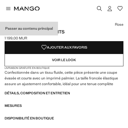
Choisissez une couleur
Couleur Rose sélectionnée
Rose
Passer au contenu principal
JUPE IMPRIMÉE VOLANTS
1 199,00 MUR
Prix actuel [1 199,00 MUR ]
AJOUTER AUX FAVORIS
VOIR LE LOOK
LIVRAISON GRATUITE EN BOUTIQUE
Confectionnée dans un tissu fluide, cette pièce présente une coupe
évasée et courte avec un imprimé palmier. La taille froncée élastique
assure un ajustement confortable, idéal pour une tenue complète
DÉTAILS, COMPOSITION ET ENTRETIEN
MESURES
DISPONIBILITÉ EN BOUTIQUE