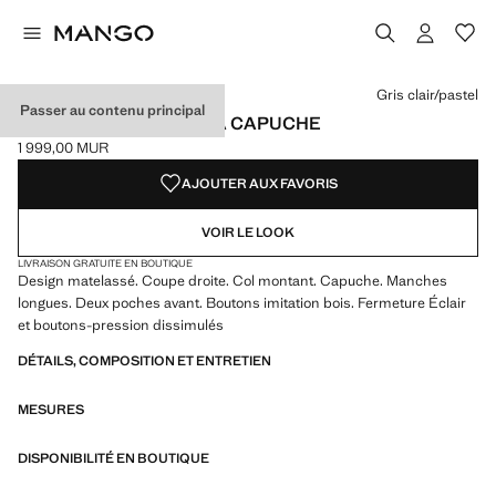
Choisissez une couleur
Couleur Bleu marine foncé
Couleur Gris clair/pastel sélectionnée
Gris clair/pastel
Passer au contenu principal
ANORAK MATELASSÉ À CAPUCHE
1 999,00 MUR
Prix actuel [1 999,00 MUR ]
AJOUTER AUX FAVORIS
VOIR LE LOOK
LIVRAISON GRATUITE EN BOUTIQUE
Design matelassé. Coupe droite. Col montant. Capuche. Manches
longues. Deux poches avant. Boutons imitation bois. Fermeture Éclair
et boutons-pression dissimulés
DÉTAILS, COMPOSITION ET ENTRETIEN
MESURES
DISPONIBILITÉ EN BOUTIQUE