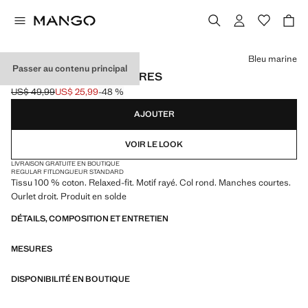
Choisissez une couleur
Bleu marine
Passer au contenu principal
T-SHIRT COTON À RAYURES
US$ 49,99
US$ 25,99
-48 %
Prix initial barré [US$ 49,99 ]
Prix actuel [US$ 25,99 ]
AJOUTER
VOIR LE LOOK
LIVRAISON GRATUITE EN BOUTIQUE
REGULAR FIT
LONGUEUR STANDARD
Tissu 100 % coton. Relaxed-fit. Motif rayé. Col rond. Manches courtes.
Ourlet droit. Produit en solde
DÉTAILS, COMPOSITION ET ENTRETIEN
MESURES
DISPONIBILITÉ EN BOUTIQUE