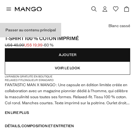
Choisissez une couleur
Blanc cassé
Passer au contenu principal
FANTASTIC MAN X MANGO
T-SHIRT 100 % COTON IMPRIMÉ
US$ 49,99
US$ 19,99
-60 %
Prix initial barré [US$ 49,99 ]
Prix actuel [US$ 19,99 ]
AJOUTER
VOIR LE LOOK
LIVRAISON GRATUITE EN BOUTIQUE
RELAXED FIT
LONGUEUR STANDARD
FANTASTIC MAN X MANGO : Une capsule en édition limitée créée en
collaboration avec un magazine pionnier dédié à l’homme, qui célèbre
la masculinité sous toutes ses formes. Relaxed-fit. Tissu 100 % coton.
Col rond. Manches courtes. Texte imprimé sur la poitrine. Ourlet droit.
Produit en solde
EN LIRE PLUS
DÉTAILS, COMPOSITION ET ENTRETIEN