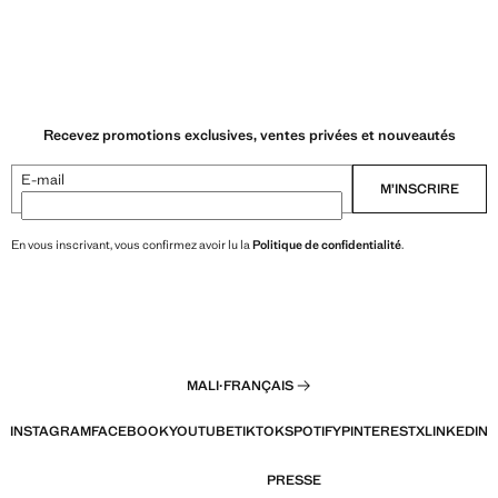
Recevez promotions exclusives, ventes privées et nouveautés
E-mail
M’INSCRIRE
En vous inscrivant, vous confirmez avoir lu la
Politique de confidentialité
.
MALI
·
FRANÇAIS
INSTAGRAM
FACEBOOK
YOUTUBE
TIKTOK
SPOTIFY
PINTEREST
X
LINKEDIN
PRESSE