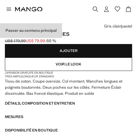
Choisissez une couleur
Gris clair/pastel
Passer au contenu principal
VESTE EN COTON POCHES
US$ 179,99
US$ 79,99
-56 %
Prix initial barré [US$ 179,99 ]
Prix actuel [US$ 79,99 ]
AJOUTER
VOIR LE LOOK
LIVRAISON GRATUITE EN BOUTIQUE
TRÈS AMPLE
LONGUEUR STANDARD
Tissu de coton. Coupe oversize. Col montant. Manches longues et
poignets boutonnés. Deux poches sur les côtés. Fermeture Éclair
dissimulée. Bas froncé élastique. Produit en solde
DÉTAILS, COMPOSITION ET ENTRETIEN
MESURES
DISPONIBILITÉ EN BOUTIQUE