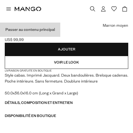
Choisissez une couleur
Marron moyen
Passer au contenu principal
SAC SEAU JACQUARD
US$ 99,99
Prix actuel [US$ 99,99 ]
AJOUTER
VOIR LE LOOK
LIVRAISON GRATUITE EN BOUTIQUE
Style cabas. Imprimé Jacquard. Deux bandoulières. Breloque cadenas.
Poche intérieure. Sans fermeture. Doublure intérieure
50.0x36.0x16.0 cm (Long x Grand x Large)
DÉTAILS, COMPOSITION ET ENTRETIEN
DISPONIBILITÉ EN BOUTIQUE