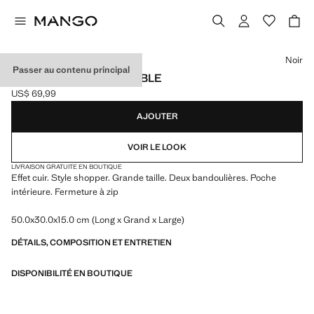
Choisissez une couleur
Noir
Passer au contenu principal
SAC CABAS ANSE DOUBLE
US$ 69,99
Prix actuel [US$ 69,99 ]
AJOUTER
VOIR LE LOOK
LIVRAISON GRATUITE EN BOUTIQUE
Effet cuir. Style shopper. Grande taille. Deux bandoulières. Poche
intérieure. Fermeture à zip
50.0x30.0x15.0 cm (Long x Grand x Large)
DÉTAILS, COMPOSITION ET ENTRETIEN
DISPONIBILITÉ EN BOUTIQUE