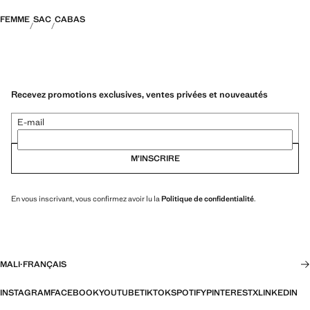
FEMME
SAC
CABAS
Recevez promotions exclusives, ventes privées et nouveautés
E-mail
M’INSCRIRE
En vous inscrivant, vous confirmez avoir lu la
Politique de confidentialité
.
MALI
·
FRANÇAIS
INSTAGRAM
FACEBOOK
YOUTUBE
TIKTOK
SPOTIFY
PINTEREST
X
LINKEDIN