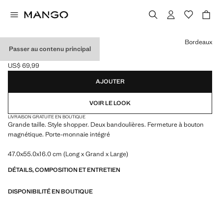
Choisissez une couleur
Bordeaux
Passer au contenu principal
GRAND SAC CABAS
US$ 69,99
Prix actuel [US$ 69,99 ]
AJOUTER
VOIR LE LOOK
LIVRAISON GRATUITE EN BOUTIQUE
Grande taille. Style shopper. Deux bandoulières. Fermeture à bouton
magnétique. Porte-monnaie intégré
47.0x55.0x16.0 cm (Long x Grand x Large)
DÉTAILS, COMPOSITION ET ENTRETIEN
DISPONIBILITÉ EN BOUTIQUE