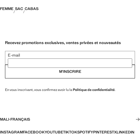
FEMME
SAC
CABAS
Recevez promotions exclusives, ventes privées et nouveautés
E-mail
M’INSCRIRE
En vous inscrivant, vous confirmez avoir lu la
Politique de confidentialité
.
MALI
·
FRANÇAIS
INSTAGRAM
FACEBOOK
YOUTUBE
TIKTOK
SPOTIFY
PINTEREST
X
LINKEDIN