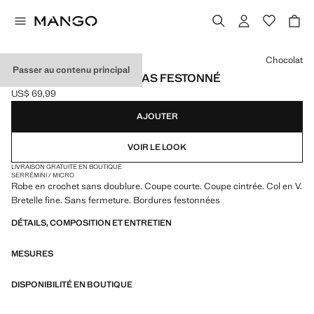
Choisissez une couleur
Chocolat
Passer au contenu principal
ROBE EN CROCHET À BAS FESTONNÉ
US$ 69,99
Prix actuel [US$ 69,99 ]
AJOUTER
VOIR LE LOOK
LIVRAISON GRATUITE EN BOUTIQUE
SERRÉ
MINI / MICRO
Robe en crochet sans doublure. Coupe courte. Coupe cintrée. Col en V.
Bretelle fine. Sans fermeture. Bordures festonnées
DÉTAILS, COMPOSITION ET ENTRETIEN
MESURES
DISPONIBILITÉ EN BOUTIQUE