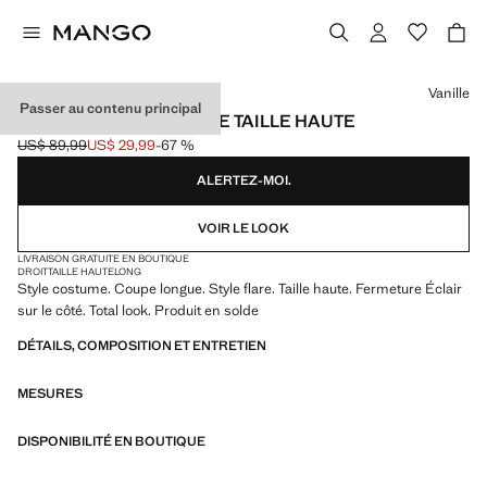
Choisissez une couleur
Vanille
Passer au contenu principal
PANTALON DE COSTUME TAILLE HAUTE
US$ 89,99
US$ 29,99
-67 %
Prix initial barré [US$ 89,99 ]
Prix actuel [US$ 29,99 ]
ALERTEZ-MOI.
VOIR LE LOOK
LIVRAISON GRATUITE EN BOUTIQUE
DROIT
TAILLE HAUTE
LONG
Style costume. Coupe longue. Style flare. Taille haute. Fermeture Éclair
sur le côté. Total look. Produit en solde
DÉTAILS, COMPOSITION ET ENTRETIEN
MESURES
DISPONIBILITÉ EN BOUTIQUE