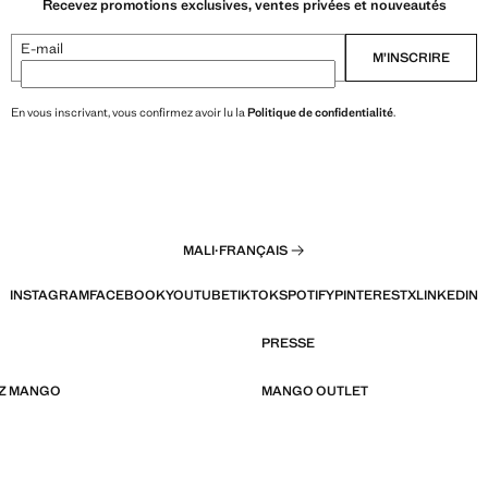
Recevez promotions exclusives, ventes privées et nouveautés
E-mail
M’INSCRIRE
En vous inscrivant, vous confirmez avoir lu la
Politique de confidentialité
.
MALI
·
FRANÇAIS
INSTAGRAM
FACEBOOK
YOUTUBE
TIKTOK
SPOTIFY
PINTEREST
X
LINKEDIN
PRESSE
EZ MANGO
MANGO OUTLET