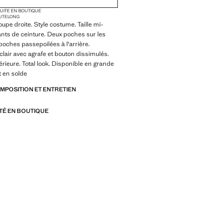
TUITE EN BOUTIQUE
AUTE
LONG
upe droite. Style costume. Taille mi-
nts de ceinture. Deux poches sur les
poches passepoilées à l'arrière.
lair avec agrafe et bouton dissimulés.
érieure. Total look. Disponible en grande
it en solde
OMPOSITION ET ENTRETIEN
ITÉ EN BOUTIQUE