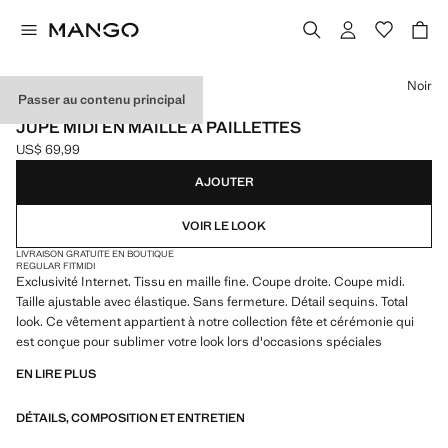
Choisissez une couleur
Noir
Passer au contenu principal
EXCLUSIVITÉ INTERNET
JUPE MIDI EN MAILLE À PAILLETTES
US$ 69,99
Prix actuel [US$ 69,99 ]
AJOUTER
VOIR LE LOOK
LIVRAISON GRATUITE EN BOUTIQUE
REGULAR FIT
MIDI
Exclusivité Internet. Tissu en maille fine. Coupe droite. Coupe midi.
Taille ajustable avec élastique. Sans fermeture. Détail sequins. Total
look. Ce vêtement appartient à notre collection fête et cérémonie qui
est conçue pour sublimer votre look lors d'occasions spéciales
EN LIRE PLUS
DÉTAILS, COMPOSITION ET ENTRETIEN