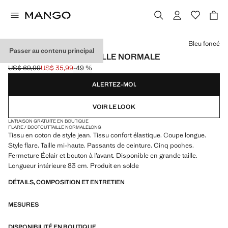
Choisissez une couleur
Bleu foncé
Passer au contenu principal
JEAN FIONA FLARE TAILLE NORMALE
US$ 69,99
US$ 35,99
-49 %
Prix initial barré [US$ 69,99 ]
Prix actuel [US$ 35,99 ]
ALERTEZ-MOI.
VOIR LE LOOK
LIVRAISON GRATUITE EN BOUTIQUE
FLARE / BOOTCUT
TAILLE NORMALE
LONG
Tissu en coton de style jean. Tissu confort élastique. Coupe longue.
Style flare. Taille mi-haute. Passants de ceinture. Cinq poches.
Fermeture Éclair et bouton à l’avant. Disponible en grande taille.
Longueur intérieure 83 cm. Produit en solde
DÉTAILS, COMPOSITION ET ENTRETIEN
MESURES
DISPONIBILITÉ EN BOUTIQUE