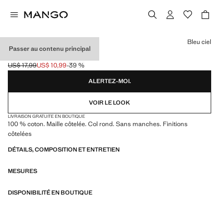
Choisissez une couleur
Bleu ciel
Passer au contenu principal
CROP TOP MAILLE
US$ 17,99
US$ 10,99
-39 %
Prix initial barré [US$ 17,99 ]
Prix actuel [US$ 10,99 ]
ALERTEZ-MOI.
VOIR LE LOOK
LIVRAISON GRATUITE EN BOUTIQUE
100 % coton. Maille côtelée. Col rond. Sans manches. Finitions
côtelées
DÉTAILS, COMPOSITION ET ENTRETIEN
MESURES
DISPONIBILITÉ EN BOUTIQUE