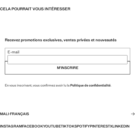
CELA POURRAIT VOUS INTÉRESSER
Recevez promotions exclusives, ventes privées et nouveautés
E-mail
M’INSCRIRE
En vous inscrivant, vous confirmez avoir lu la
Politique de confidentialité
.
MALI
·
FRANÇAIS
INSTAGRAM
FACEBOOK
YOUTUBE
TIKTOK
SPOTIFY
PINTEREST
X
LINKEDIN