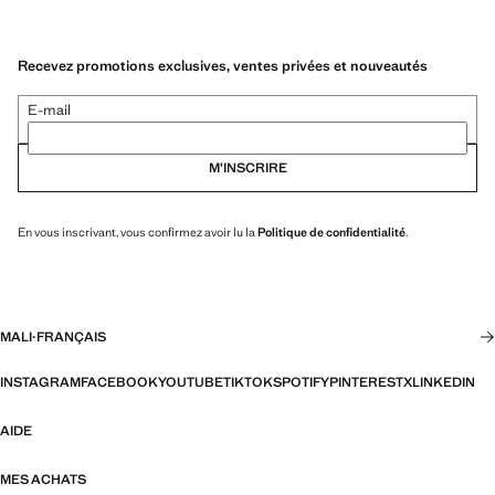
Recevez promotions exclusives, ventes privées et nouveautés
E-mail
M’INSCRIRE
En vous inscrivant, vous confirmez avoir lu la
Politique de confidentialité
.
MALI
·
FRANÇAIS
INSTAGRAM
FACEBOOK
YOUTUBE
TIKTOK
SPOTIFY
PINTEREST
X
LINKEDIN
AIDE
MES ACHATS