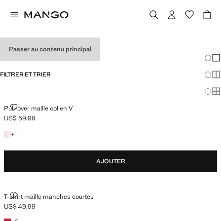
HOLIDAY OUTFITS
Passer au contenu principal
Chang
Aff
FILTRER ET TRIER
Aff
Af
PULL-OVER MAILLE COL EN V
Pull-over maille col en V
US$ 59,99
Prix actuel [US$ 59,99 ]
+1 couleur
+
1
AJOUTER
T-SHIRT MAILLE MANCHES COURTES
T-shirt maille manches courtes
US$ 49,99
Prix actuel [US$ 49,99 ]