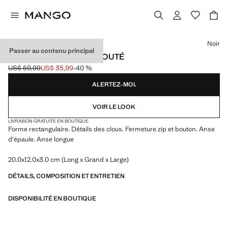
Choisissez une couleur
Noir
Passer au contenu principal
SAC PORTÉ ÉPAULE CLOUTÉ
US$ 59,99
US$ 35,99
-40 %
Prix initial barré [US$ 59,99 ]
Prix actuel [US$ 35,99 ]
ALERTEZ-MOI.
VOIR LE LOOK
LIVRAISON GRATUITE EN BOUTIQUE
Forme rectangulaire. Détails des clous. Fermeture zip et bouton. Anse
d'épaule. Anse longue
20.0x12.0x3.0 cm (Long x Grand x Large)
DÉTAILS, COMPOSITION ET ENTRETIEN
DISPONIBILITÉ EN BOUTIQUE