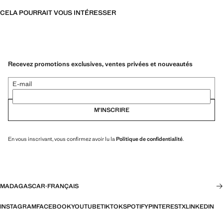
CELA POURRAIT VOUS INTÉRESSER
Recevez promotions exclusives, ventes privées et nouveautés
E-mail
M’INSCRIRE
En vous inscrivant, vous confirmez avoir lu la
Politique de confidentialité
.
MADAGASCAR
·
FRANÇAIS
INSTAGRAM
FACEBOOK
YOUTUBE
TIKTOK
SPOTIFY
PINTEREST
X
LINKEDIN