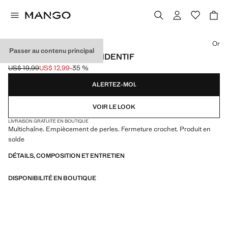
Choisissez une couleur
Or
Passer au contenu principal
COLLIER MULTIPLE PENDENTIF
US$ 19,99
US$ 12,99
-35 %
Prix initial barré [US$ 19,99 ]
Prix actuel [US$ 12,99 ]
ALERTEZ-MOI.
VOIR LE LOOK
LIVRAISON GRATUITE EN BOUTIQUE
Multichaîne. Empiècement de perles. Fermeture crochet. Produit en
solde
DÉTAILS, COMPOSITION ET ENTRETIEN
DISPONIBILITÉ EN BOUTIQUE