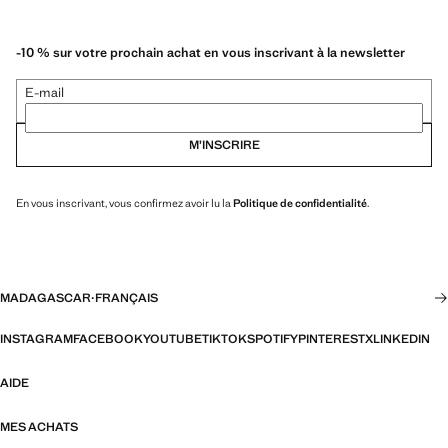
-10 % sur votre prochain achat en vous inscrivant à la newsletter
E-mail
M’INSCRIRE
En vous inscrivant, vous confirmez avoir lu la
Politique de confidentialité
.
MADAGASCAR
·
FRANÇAIS
INSTAGRAM
FACEBOOK
YOUTUBE
TIKTOK
SPOTIFY
PINTEREST
X
LINKEDIN
AIDE
MES ACHATS