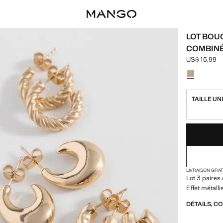
LOT BOU
COMBIN
US$ 15,99
Prix actuel [
Choisissez u
TAILLE UN
DERNIÈRES UNI
NON DISPONIB
LIVRAISON GRA
Lot 3 paires
Effet métall
DÉTAILS, C