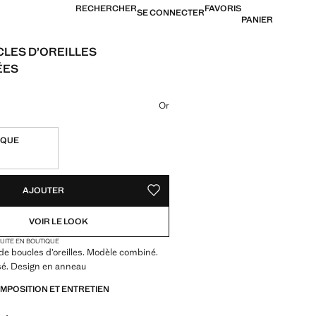
RECHERCHER
FAVORIS
SE CONNECTER
PANIER
CLES D’OREILLES
ÉES
US$ 15,99 ]
ne couleur
Or
IQUE
TÉS !
LE. JE LE VEUX !
AJOUTER
AJOUTER AUX FAVORIS
VOIR LE LOOK
TUITE EN BOUTIQUE
 de boucles d’oreilles. Modèle combiné.
isé. Design en anneau
OMPOSITION ET ENTRETIEN