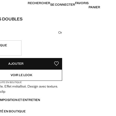
RECHERCHER
FAVORIS
SE CONNECTER
PANIER
S DOUBLES
US$ 15,99 ]
ne couleur
Or
IQUE
TÉS !
LE. JE LE VEUX !
AJOUTER
AJOUTER AUX FAVORIS
VOIR LE LOOK
TUITE EN BOUTIQUE
e. Effet métallisé. Design avec texture.
clip
OMPOSITION ET ENTRETIEN
ITÉ EN BOUTIQUE