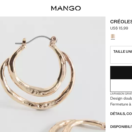
CRÉOLE
US$ 15,99
Prix actuel [
Choisissez u
TAILLE UN
DERNIÈRES UNI
NON DISPONIB
LIVRAISON GRA
Design doubl
Fermeture à 
DÉTAILS, C
DISPONIBIL