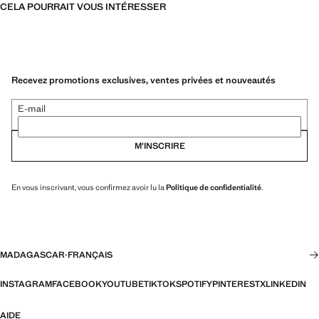
CELA POURRAIT VOUS INTÉRESSER
Recevez promotions exclusives, ventes privées et nouveautés
E-mail
M’INSCRIRE
En vous inscrivant, vous confirmez avoir lu la
Politique de confidentialité
.
MADAGASCAR
·
FRANÇAIS
INSTAGRAM
FACEBOOK
YOUTUBE
TIKTOK
SPOTIFY
PINTEREST
X
LINKEDIN
AIDE