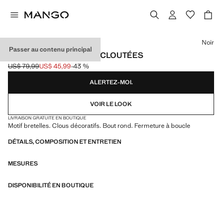
Choisissez une couleur
Noir
Passer au contenu principal
BALLERINES À BRIDES CLOUTÉES
US$ 79,99
US$ 45,99
-43 %
Prix initial barré [US$ 79,99 ]
Prix actuel [US$ 45,99 ]
ALERTEZ-MOI.
VOIR LE LOOK
LIVRAISON GRATUITE EN BOUTIQUE
Motif bretelles. Clous décoratifs. Bout rond. Fermeture à boucle
DÉTAILS, COMPOSITION ET ENTRETIEN
MESURES
DISPONIBILITÉ EN BOUTIQUE