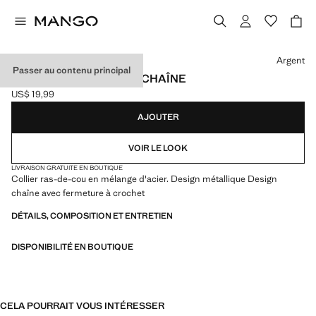
Choisissez une couleur
Argent
Passer au contenu principal
COLLIER RAS-DE-COU CHAÎNE
US$ 19,99
Prix actuel [US$ 19,99 ]
AJOUTER
VOIR LE LOOK
LIVRAISON GRATUITE EN BOUTIQUE
Collier ras-de-cou en mélange d'acier. Design métallique Design
chaîne avec fermeture à crochet
DÉTAILS, COMPOSITION ET ENTRETIEN
DISPONIBILITÉ EN BOUTIQUE
CELA POURRAIT VOUS INTÉRESSER