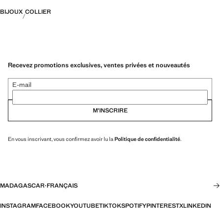
BIJOUX
COLLIER
Recevez promotions exclusives, ventes privées et nouveautés
E-mail
M’INSCRIRE
En vous inscrivant, vous confirmez avoir lu la
Politique de confidentialité
.
MADAGASCAR
·
FRANÇAIS
INSTAGRAM
FACEBOOK
YOUTUBE
TIKTOK
SPOTIFY
PINTEREST
X
LINKEDIN