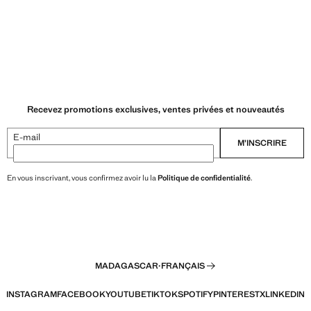
Recevez promotions exclusives, ventes privées et nouveautés
E-mail
M’INSCRIRE
En vous inscrivant, vous confirmez avoir lu la
Politique de confidentialité
.
MADAGASCAR
·
FRANÇAIS
INSTAGRAM
FACEBOOK
YOUTUBE
TIKTOK
SPOTIFY
PINTEREST
X
LINKEDIN