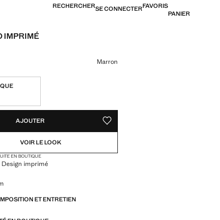
RECHERCHER
FAVORIS
SE CONNECTER
PANIER
 IMPRIMÉ
[US$ 39,99 ]
ne couleur
Marron
IQUE
TÉS !
LE. JE LE VEUX !
AJOUTER
AJOUTER AUX FAVORIS
VOIR LE LOOK
TUITE EN BOUTIQUE
. Design imprimé
cm
OMPOSITION ET ENTRETIEN