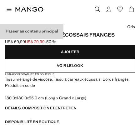
Choisissez une couleur
Gris
Passer au contenu principal
ÉCHARPE CARREAUX ÉCOSSAIS FRANGES
US$ 59,99
US$ 29,99
-50 %
Prix initial barré [US$ 59,99 ]
Prix actuel [US$ 29,99 ]
AJOUTER
VOIR LE LOOK
LIVRAISON GRATUITE EN BOUTIQUE
Tissu mélangé de viscose. Tissu à carreaux écossais. Bords frangés.
Produit en solde
180.0x180.0x35.0 cm (Long x Grand x Large)
DÉTAILS, COMPOSITION ET ENTRETIEN
DISPONIBILITÉ EN BOUTIQUE