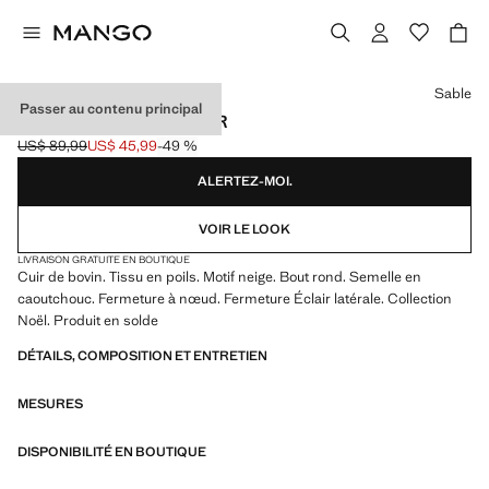
Choisissez une couleur
Sable
Passer au contenu principal
BOTTINES DÉTAILS CUIR
US$ 89,99
US$ 45,99
-49 %
Prix initial barré [US$ 89,99 ]
Prix actuel [US$ 45,99 ]
ALERTEZ-MOI.
VOIR LE LOOK
LIVRAISON GRATUITE EN BOUTIQUE
Cuir de bovin. Tissu en poils. Motif neige. Bout rond. Semelle en
caoutchouc. Fermeture à nœud. Fermeture Éclair latérale. Collection
Noël. Produit en solde
DÉTAILS, COMPOSITION ET ENTRETIEN
MESURES
DISPONIBILITÉ EN BOUTIQUE