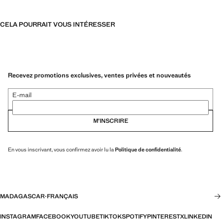
CELA POURRAIT VOUS INTÉRESSER
Recevez promotions exclusives, ventes privées et nouveautés
E-mail
M’INSCRIRE
En vous inscrivant, vous confirmez avoir lu la
Politique de confidentialité
.
MADAGASCAR
·
FRANÇAIS
INSTAGRAM
FACEBOOK
YOUTUBE
TIKTOK
SPOTIFY
PINTEREST
X
LINKEDIN