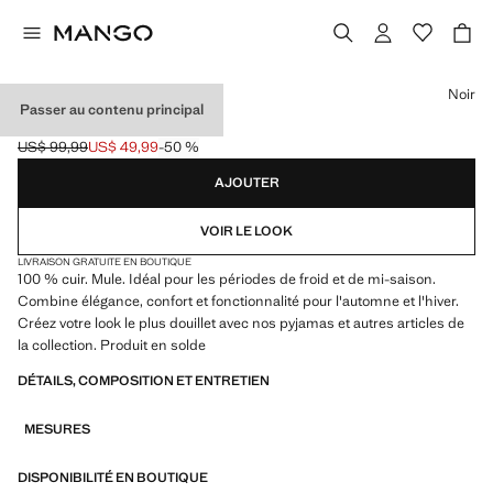
Choisissez une couleur
Noir
Passer au contenu principal
MULE EN CUIR
US$ 99,99
US$ 49,99
-50 %
Prix initial barré [US$ 99,99 ]
Prix actuel [US$ 49,99 ]
AJOUTER
VOIR LE LOOK
LIVRAISON GRATUITE EN BOUTIQUE
100 % cuir. Mule. Idéal pour les périodes de froid et de mi-saison.
Combine élégance, confort et fonctionnalité pour l'automne et l'hiver.
Créez votre look le plus douillet avec nos pyjamas et autres articles de
la collection. Produit en solde
DÉTAILS, COMPOSITION ET ENTRETIEN
MESURES
DISPONIBILITÉ EN BOUTIQUE