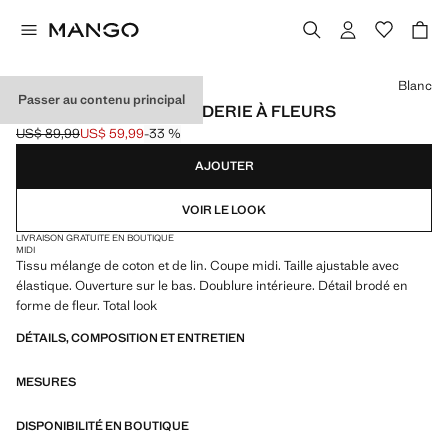
Choisissez une couleur
Blanc
Passer au contenu principal
JUPE EN LIN AVEC BRODERIE À FLEURS
US$ 89,99
US$ 59,99
-33 %
Prix initial barré [US$ 89,99 ]
Prix actuel [US$ 59,99 ]
AJOUTER
VOIR LE LOOK
LIVRAISON GRATUITE EN BOUTIQUE
MIDI
Tissu mélange de coton et de lin. Coupe midi. Taille ajustable avec
élastique. Ouverture sur le bas. Doublure intérieure. Détail brodé en
forme de fleur. Total look
DÉTAILS, COMPOSITION ET ENTRETIEN
MESURES
DISPONIBILITÉ EN BOUTIQUE