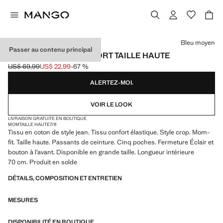
Choisissez une couleur
Bleu moyen
Passer au contenu principal
JEAN NEWMOM CONFORT TAILLE HAUTE
US$ 69,99
US$ 22,99
-67 %
Prix initial barré [US$ 69,99 ]
Prix actuel [US$ 22,99 ]
ALERTEZ-MOI.
VOIR LE LOOK
LIVRAISON GRATUITE EN BOUTIQUE
MOM
TAILLE HAUTE
7/8
Tissu en coton de style jean. Tissu confort élastique. Style crop. Mom-
fit. Taille haute. Passants de ceinture. Cinq poches. Fermeture Éclair et
bouton à l’avant. Disponible en grande taille. Longueur intérieure
70 cm. Produit en solde
DÉTAILS, COMPOSITION ET ENTRETIEN
MESURES
DISPONIBILITÉ EN BOUTIQUE