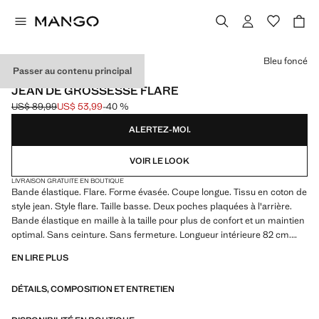
Choisissez une couleur
Bleu foncé
Passer au contenu principal
GROSSESSE
JEAN DE GROSSESSE FLARE
US$ 89,99
US$ 53,99
-40 %
Prix initial barré [US$ 89,99 ]
Prix actuel [US$ 53,99 ]
ALERTEZ-MOI.
VOIR LE LOOK
LIVRAISON GRATUITE EN BOUTIQUE
Bande élastique. Flare. Forme évasée. Coupe longue. Tissu en coton de
style jean. Style flare. Taille basse. Deux poches plaquées à l'arrière.
Bande élastique en maille à la taille pour plus de confort et un maintien
optimal. Sans ceinture. Sans fermeture. Longueur intérieure 82 cm.
Blouson biker effet usé. Offre confort et liberté de mouvement.
EN LIRE PLUS
Grossesse. Taille élastiquée
DÉTAILS, COMPOSITION ET ENTRETIEN