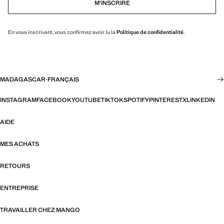
M’INSCRIRE
En vous inscrivant, vous confirmez avoir lu la
Politique de confidentialité
.
MADAGASCAR
·
FRANÇAIS
INSTAGRAM
FACEBOOK
YOUTUBE
TIKTOK
SPOTIFY
PINTEREST
X
LINKEDIN
AIDE
MES ACHATS
RETOURS
ENTREPRISE
TRAVAILLER CHEZ MANGO