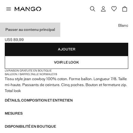
Choisissez une couleur
Blanc
Passer au contenu principal
JEAN BALLOON CROP
US$ 89,99
Prix actuel [US$ 89,99 ]
AJOUTER
VOIR LE LOOK
LIVRAISON GRATUITE EN BOUTIQUE
BALLOON / BARREL
TAILLE NORMALE
7/8
Tissu style jean cowboy 100% coton. Forme ballon. Longueur 7/8. Taille
mi-haute. Passants de ceinture. Cinq poches. Bouton et fermeture zip.
Total look
DÉTAILS, COMPOSITION ET ENTRETIEN
MESURES
DISPONIBILITÉ EN BOUTIQUE