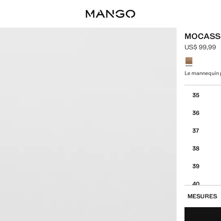
MOCASSI
US$ 99,99
Prix actuel 
Choisissez u
Le mannequin p
Choisissez vo
35
36
37
38
39
40
MESURES
41
42