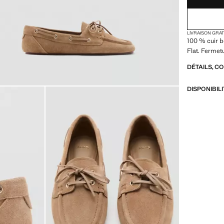
LIVRAISON GRA
100 % cuir b
Flat. Fermet
DÉTAILS, C
DISPONIBIL