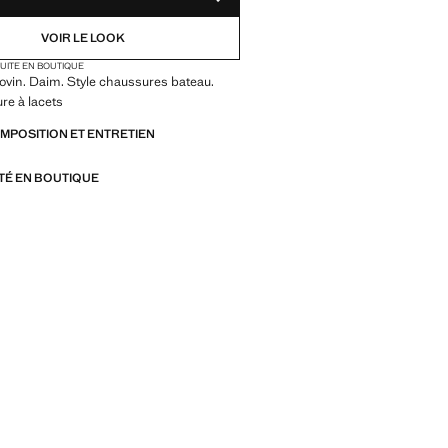
AJOUTER AUX FAVORIS
VOIR LE LOOK
TUITE EN BOUTIQUE
ovin. Daim. Style chaussures bateau.
ure à lacets
OMPOSITION ET ENTRETIEN
ITÉ EN BOUTIQUE