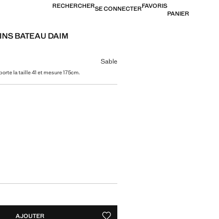
RECHERCHER
FAVORIS
SE CONNECTER
PANIER
NS BATEAU DAIM
[US$ 99,99 ]
ne couleur
Sable
orte la taille 41 et mesure 175cm.
tre taille
AJOUTER