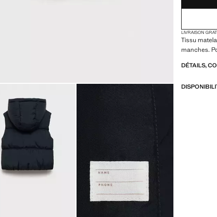
LIVRAISON GRA
Tissu matel
manches. Poc
DÉTAILS, C
DISPONIBIL