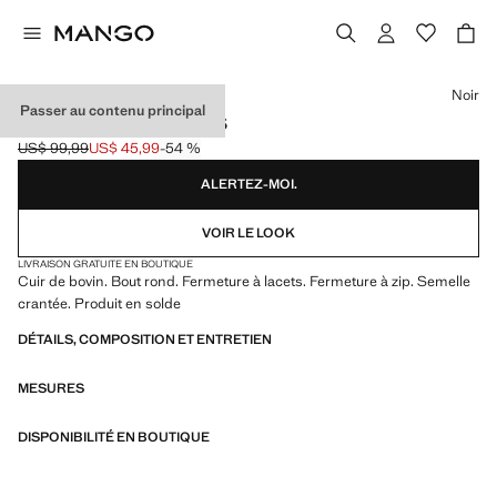
Choisissez une couleur
Noir
Passer au contenu principal
BOTTINES CUIR LACETS
US$ 99,99
US$ 45,99
-54 %
Prix initial barré [US$ 99,99 ]
Prix actuel [US$ 45,99 ]
ALERTEZ-MOI.
VOIR LE LOOK
LIVRAISON GRATUITE EN BOUTIQUE
Cuir de bovin. Bout rond. Fermeture à lacets. Fermeture à zip. Semelle
crantée. Produit en solde
DÉTAILS, COMPOSITION ET ENTRETIEN
MESURES
DISPONIBILITÉ EN BOUTIQUE