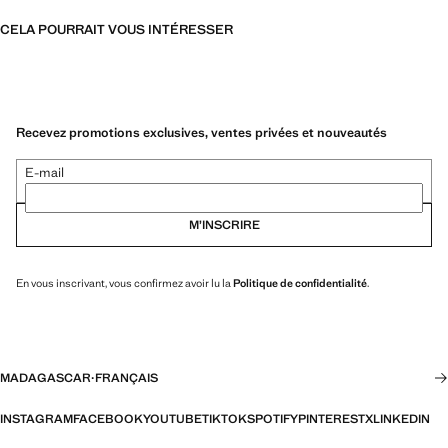
CELA POURRAIT VOUS INTÉRESSER
Recevez promotions exclusives, ventes privées et nouveautés
E-mail
M’INSCRIRE
En vous inscrivant, vous confirmez avoir lu la
Politique de confidentialité
.
MADAGASCAR
·
FRANÇAIS
INSTAGRAM
FACEBOOK
YOUTUBE
TIKTOK
SPOTIFY
PINTEREST
X
LINKEDIN