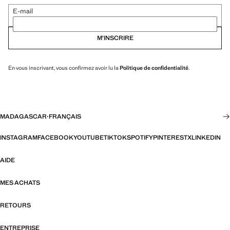
E-mail
M’INSCRIRE
En vous inscrivant, vous confirmez avoir lu la
Politique de confidentialité
.
MADAGASCAR
·
FRANÇAIS
INSTAGRAM
FACEBOOK
YOUTUBE
TIKTOK
SPOTIFY
PINTEREST
X
LINKEDIN
AIDE
MES ACHATS
RETOURS
ENTREPRISE