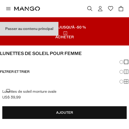
SOLDES
JUSQU'À -50 %
Passer au contenu principal
ACHETER
LUNETTES DE SOLEIL POUR FEMME
Chang
Aff
FILTRER ET TRIER
Aff
Af
LUNETTES DE SOLEIL MONTURE OVALE
Lunettes de soleil monture ovale
US$ 39,99
Prix actuel [US$ 39,99 ]
AJOUTER