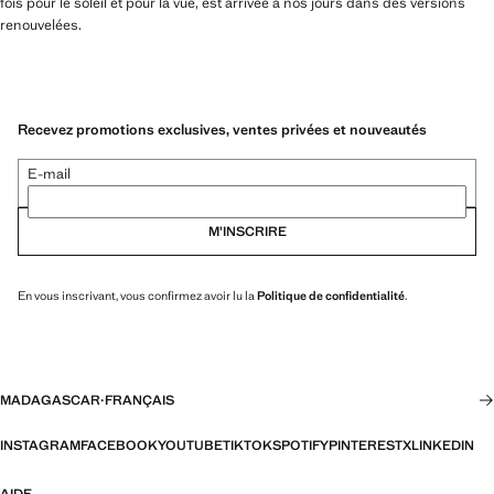
fois pour le soleil et pour la vue, est arrivée à nos jours dans des versions
renouvelées.
Recevez promotions exclusives, ventes privées et nouveautés
E-mail
M’INSCRIRE
En vous inscrivant, vous confirmez avoir lu la
Politique de confidentialité
.
MADAGASCAR
·
FRANÇAIS
INSTAGRAM
FACEBOOK
YOUTUBE
TIKTOK
SPOTIFY
PINTEREST
X
LINKEDIN