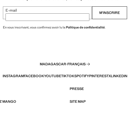
E-mail
M’INSCRIRE
En vous inscrivant, vous confirmez avoir lu la
Politique de confidentialité
.
MADAGASCAR
·
FRANÇAIS
INSTAGRAM
FACEBOOK
YOUTUBE
TIKTOK
SPOTIFY
PINTEREST
X
LINKEDIN
PRESSE
EZ MANGO
SITE MAP