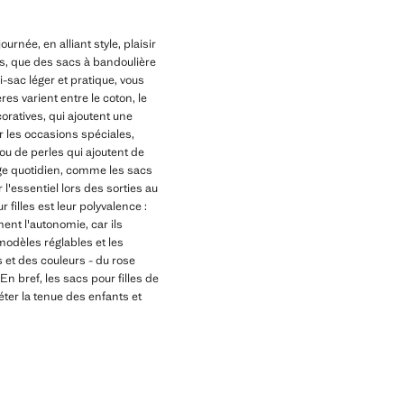
rnée, en alliant style, plaisir
és, que des sacs à bandoulière
sac léger et pratique, vous
es varient entre le coton, le
oratives, qui ajoutent une
 les occasions spéciales,
 ou de perles qui ajoutent de
sage quotidien, comme les sacs
l'essentiel lors des sorties au
filles est leur polyvalence :
ent l'autonomie, car ils
modèles réglables et les
s et des couleurs - du rose
n bref, les sacs pour filles de
éter la tenue des enfants et