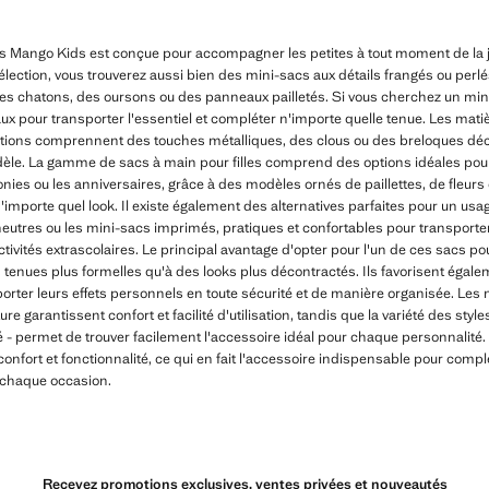
les Mango Kids est conçue pour accompagner les petites à tout moment de la jou
sélection, vous trouverez aussi bien des mini-sacs aux détails frangés ou perl
s chatons, des oursons ou des panneaux pailletés. Si vous cherchez un mini-
ux pour transporter l'essentiel et compléter n'importe quelle tenue. Les matièr
 finitions comprennent des touches métalliques, des clous ou des breloques déc
èle. La gamme de sacs à main pour filles comprend des options idéales pour
monies ou les anniversaires, grâce à des modèles ornés de paillettes, de fleurs
à n'importe quel look. Il existe également des alternatives parfaites pour un u
utres ou les mini-sacs imprimés, pratiques et confortables pour transporter 
ivités extrascolaires. Le principal avantage d'opter pour l'un de ces sacs pour 
s tenues plus formelles qu'à des looks plus décontractés. Ils favorisent égalem
porter leurs effets personnels en toute sécurité et de manière organisée. Les 
e garantissent confort et facilité d'utilisation, tandis que la variété des style
 - permet de trouver facilement l'accessoire idéal pour chaque personnalité. E
onfort et fonctionnalité, ce qui en fait l'accessoire indispensable pour compl
 chaque occasion.
Recevez promotions exclusives, ventes privées et nouveautés